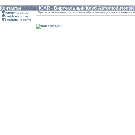
Контакты
iCAR - Виртуальный Клуб Автолюбителей
При использовании материалов обязательно указывать
гиперсс
Администратор
icar@icar.com.ua
Реклама на сайте