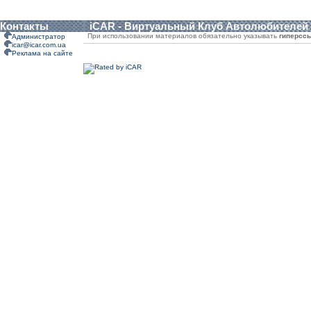
Контакты
iCAR - Виртуальный Клуб Автолюбителей
При использовании материалов обязательно указывать
гиперсс
Администратор
icar@icar.com.ua
Реклама на сайте