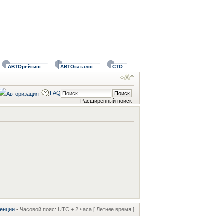
АВТОрейтинг
АВТОкаталог
СТО
FAQ
Расширенный поиск
ренции
• Часовой пояс: UTC + 2 часа [ Летнее время ]