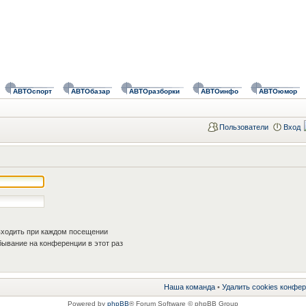
АВТОспорт
АВТОбазар
АВТОразборки
АВТОинфо
АВТОюмор
Пользователи
Вход
ходить при каждом посещении
ывание на конференции в этот раз
Наша команда
•
Удалить cookies конфе
Powered by
phpBB
® Forum Software © phpBB Group