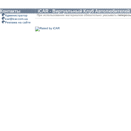
Контакты
iCAR - Виртуальный Клуб Автолюбителей
При использовании материалов обязательно указывать
гиперсс
Администратор
icar@icar.com.ua
Реклама на сайте