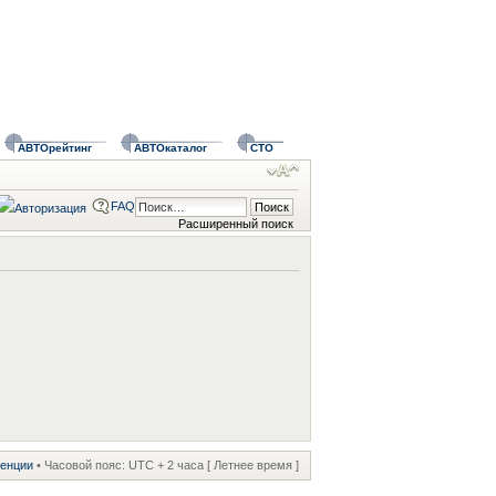
АВТОрейтинг
АВТОкаталог
СТО
FAQ
Расширенный поиск
ренции
• Часовой пояс: UTC + 2 часа [ Летнее время ]