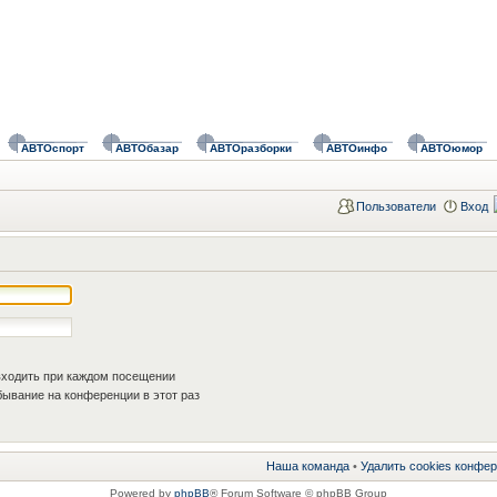
АВТОспорт
АВТОбазар
АВТОразборки
АВТОинфо
АВТОюмор
Пользователи
Вход
ходить при каждом посещении
ывание на конференции в этот раз
Наша команда
•
Удалить cookies конфе
Powered by
phpBB
® Forum Software © phpBB Group