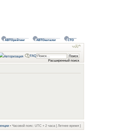
АВТОрейтинг
АВТОкаталог
СТО
FAQ
Расширенный поиск
ренции
• Часовой пояс: UTC + 2 часа [ Летнее время ]