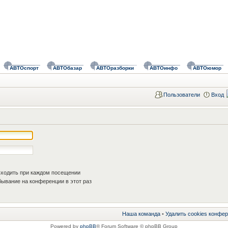
АВТОспорт
АВТОбазар
АВТОразборки
АВТОинфо
АВТОюмор
Пользователи
Вход
ходить при каждом посещении
ывание на конференции в этот раз
Наша команда
•
Удалить cookies конфе
Powered by
phpBB
® Forum Software © phpBB Group