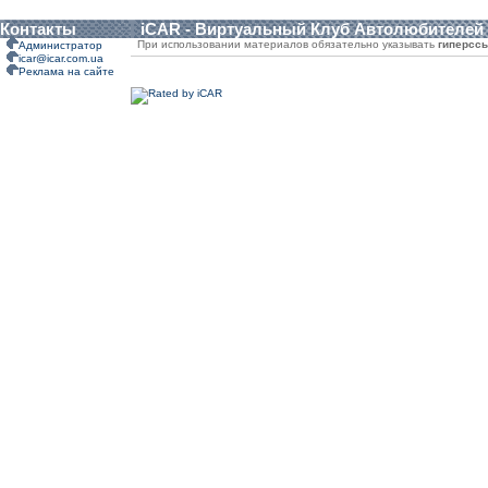
Контакты
iCAR - Виртуальный Клуб Автолюбителей
При использовании материалов обязательно указывать
гиперсс
Администратор
icar@icar.com.ua
Реклама на сайте