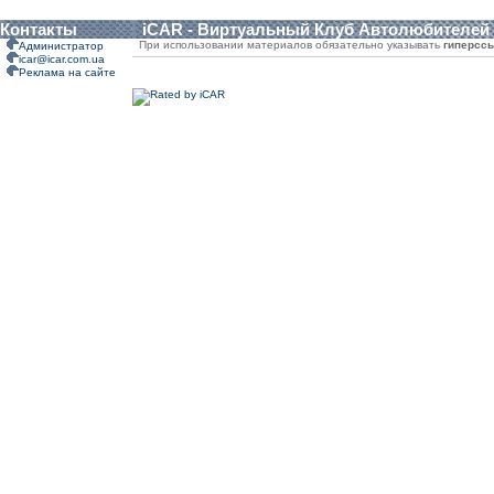
Контакты
iCAR - Виртуальный Клуб Автолюбителей
При использовании материалов обязательно указывать
гиперсс
Администратор
icar@icar.com.ua
Реклама на сайте