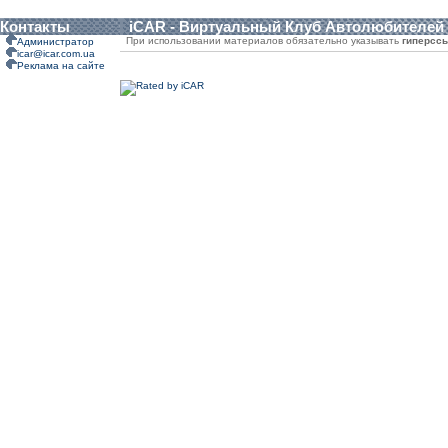
Контакты
iCAR - Виртуальный Клуб Автолюбителей
При использовании материалов обязательно указывать
гиперсс
Администратор
icar@icar.com.ua
Реклама на сайте