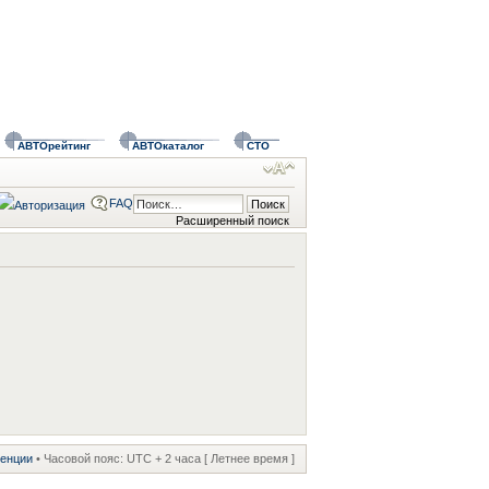
АВТОрейтинг
АВТОкаталог
СТО
FAQ
Расширенный поиск
ренции
• Часовой пояс: UTC + 2 часа [ Летнее время ]