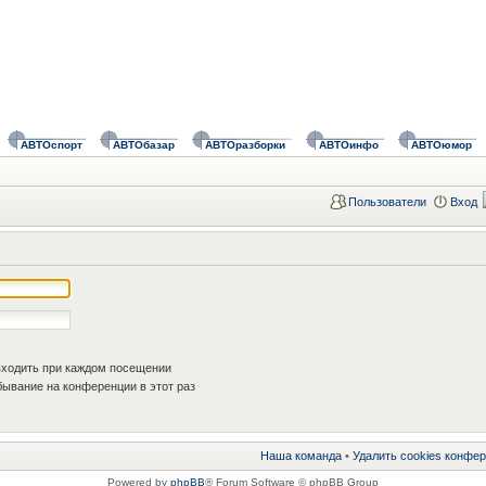
АВТОспорт
АВТОбазар
АВТОразборки
АВТОинфо
АВТОюмор
Пользователи
Вход
ходить при каждом посещении
ывание на конференции в этот раз
Наша команда
•
Удалить cookies конфе
Powered by
phpBB
® Forum Software © phpBB Group