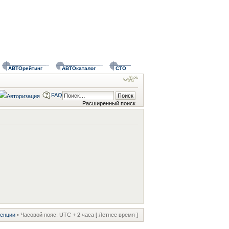
АВТОрейтинг
АВТОкаталог
СТО
FAQ
Расширенный поиск
ренции
• Часовой пояс: UTC + 2 часа [ Летнее время ]