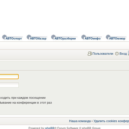
АВТОспорт
АВТОбазар
АВТОразборки
АВТОинфо
АВТОюмор
Пользователи
Вход
ходить при каждом посещении
ывание на конференции в этот раз
Наша команда
•
Удалить cookies конфе
Powered by
phpBB
® Forum Software © phpBB Group