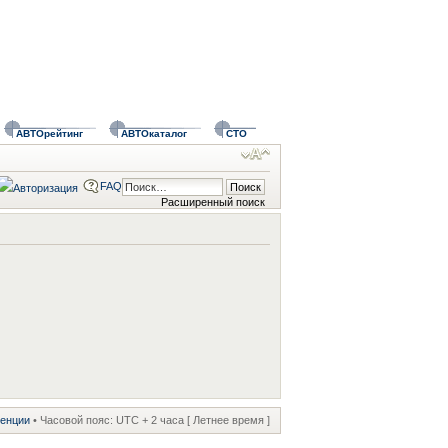
АВТОрейтинг
АВТОкаталог
СТО
FAQ
Расширенный поиск
ренции
• Часовой пояс: UTC + 2 часа [ Летнее время ]