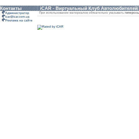
Контакты
iCAR - Виртуальный Клуб Автолюбителей
При использовании материалов обязательно указывать
гиперсс
Администратор
icar@icar.com.ua
Реклама на сайте