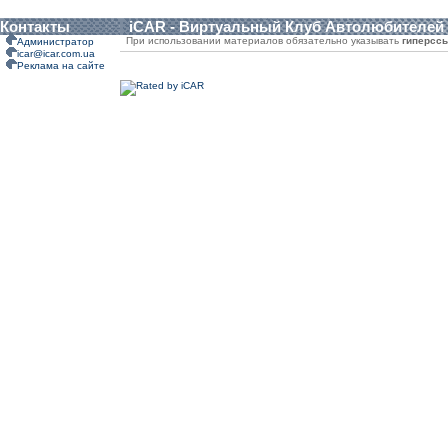
Контакты
iCAR - Виртуальный Клуб Автолюбителей
При использовании материалов обязательно указывать
гиперсс
Администратор
icar@icar.com.ua
Реклама на сайте