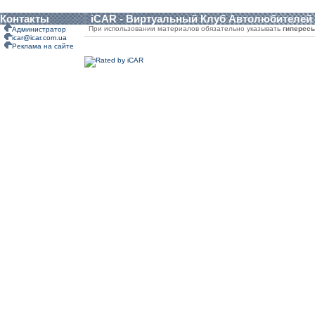
Контакты
iCAR - Виртуальный Клуб Автолюбителей
При использовании материалов обязательно указывать
гиперсс
Администратор
icar@icar.com.ua
Реклама на сайте