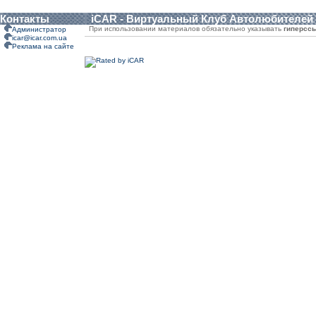
Контакты
iCAR - Виртуальный Клуб Автолюбителей
При использовании материалов обязательно указывать
гиперсс
Администратор
icar@icar.com.ua
Реклама на сайте