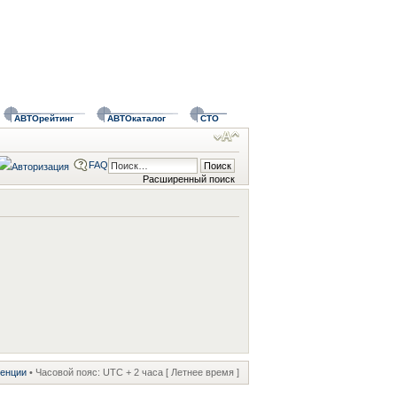
АВТОрейтинг
АВТОкаталог
СТО
FAQ
Расширенный поиск
ренции
• Часовой пояс: UTC + 2 часа [ Летнее время ]