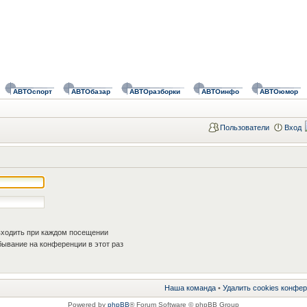
АВТОспорт
АВТОбазар
АВТОразборки
АВТОинфо
АВТОюмор
Пользователи
Вход
ходить при каждом посещении
ывание на конференции в этот раз
Наша команда
•
Удалить cookies конфе
Powered by
phpBB
® Forum Software © phpBB Group