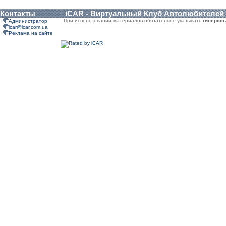
Контакты
iCAR - Виртуальный Клуб Автолюбителей
При использовании материалов обязательно указывать
гиперсс
Администратор
icar@icar.com.ua
Реклама на сайте