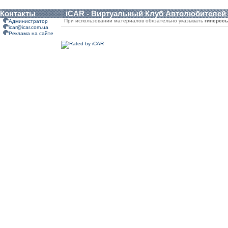
Контакты
iCAR - Виртуальный Клуб Автолюбителей
При использовании материалов обязательно указывать
гиперсс
Администратор
icar@icar.com.ua
Реклама на сайте