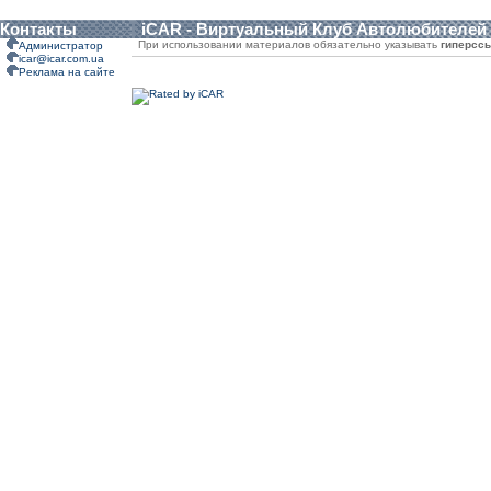
Контакты
iCAR - Виртуальный Клуб Автолюбителей
При использовании материалов обязательно указывать
гиперсс
Администратор
icar@icar.com.ua
Реклама на сайте