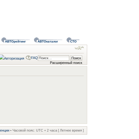
АВТОрейтинг
АВТОкаталог
СТО
FAQ
Расширенный поиск
ренции
• Часовой пояс: UTC + 2 часа [ Летнее время ]