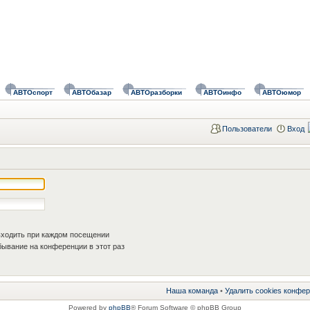
АВТОспорт
АВТОбазар
АВТОразборки
АВТОинфо
АВТОюмор
Пользователи
Вход
ходить при каждом посещении
ывание на конференции в этот раз
Наша команда
•
Удалить cookies конфе
Powered by
phpBB
® Forum Software © phpBB Group