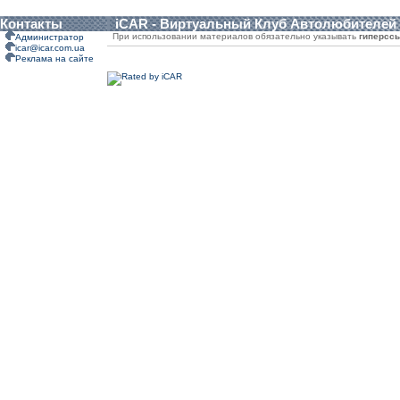
Контакты
iCAR - Виртуальный Клуб Автолюбителей
При использовании материалов обязательно указывать
гиперсс
Администратор
icar@icar.com.ua
Реклама на сайте