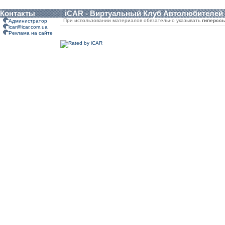
Контакты
iCAR - Виртуальный Клуб Автолюбителей
При использовании материалов обязательно указывать
гиперсс
Администратор
icar@icar.com.ua
Реклама на сайте