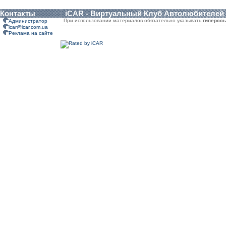
Контакты
iCAR - Виртуальный Клуб Автолюбителей
При использовании материалов обязательно указывать
гиперсс
Администратор
icar@icar.com.ua
Реклама на сайте