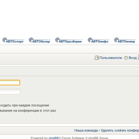
АВТОспорт
АВТОбазар
АВТОразборки
АВТОинфо
АВТОюмор
Пользователи
Вход
ходить при каждом посещении
ывание на конференции в этот раз
Наша команда
•
Удалить cookies конфе
Powered by
phpBB
® Forum Software © phpBB Group