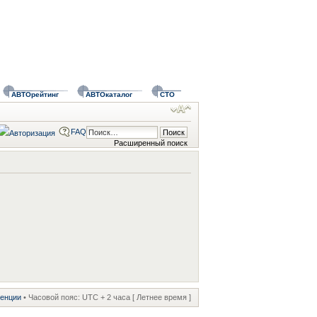
АВТОрейтинг
АВТОкаталог
СТО
FAQ
Расширенный поиск
ренции
• Часовой пояс: UTC + 2 часа [ Летнее время ]