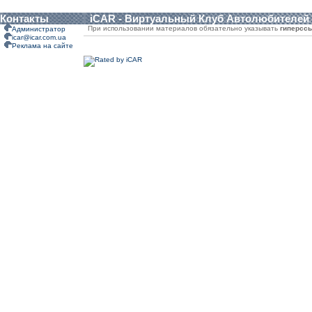
Контакты
iCAR - Виртуальный Клуб Автолюбителей
При использовании материалов обязательно указывать
гиперсс
Администратор
icar@icar.com.ua
Реклама на сайте