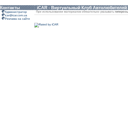
Контакты
iCAR - Виртуальный Клуб Автолюбителей
При использовании материалов обязательно указывать
гиперсс
Администратор
icar@icar.com.ua
Реклама на сайте