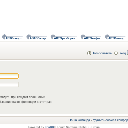
АВТОспорт
АВТОбазар
АВТОразборки
АВТОинфо
АВТОюмор
Пользователи
Вход
ходить при каждом посещении
ывание на конференции в этот раз
Наша команда
•
Удалить cookies конфе
Powered by
phpBB
® Forum Software © phpBB Group