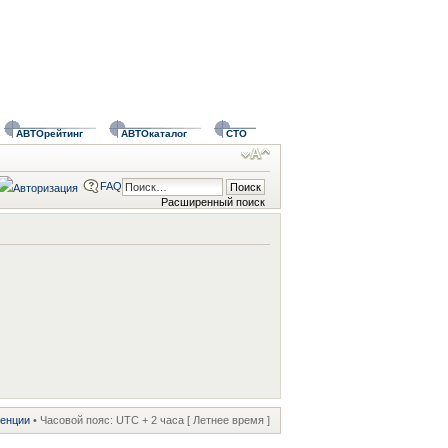
АВТОрейтинг
АВТОкаталог
СТО
FAQ
Расширенный поиск
ренции
• Часовой пояс: UTC + 2 часа [ Летнее время ]