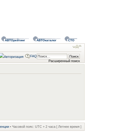
АВТОрейтинг
АВТОкаталог
СТО
FAQ
Расширенный поиск
ренции
• Часовой пояс: UTC + 2 часа [ Летнее время ]