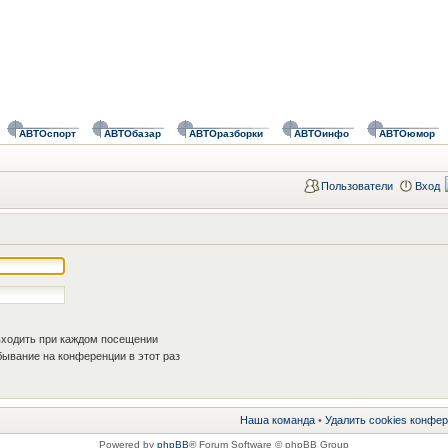
АВТОспорт
АВТОбазар
АВТОразборки
АВТОинфо
АВТОюмор
Пользователи
Вход
ходить при каждом посещении
ывание на конференции в этот раз
Наша команда
•
Удалить cookies конфе
Powered by
phpBB
® Forum Software © phpBB Group