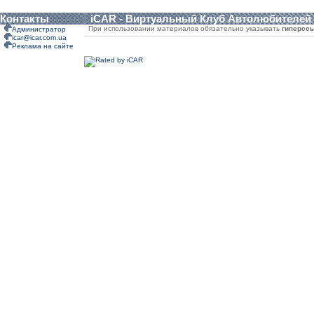
Контакты
iCAR - Виртуальный Клуб Автолюбителей
При использовании материалов обязательно указывать
гиперсс
Администратор
icar@icar.com.ua
Реклама на сайте