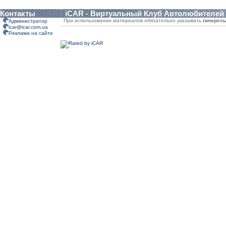
Контакты
iCAR - Виртуальный Клуб Автолюбителей
При использовании материалов обязательно указывать
гиперсс
Администратор
icar@icar.com.ua
Реклама на сайте