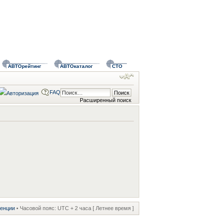
АВТОрейтинг
АВТОкаталог
СТО
FAQ
Расширенный поиск
ренции
• Часовой пояс: UTC + 2 часа [ Летнее время ]