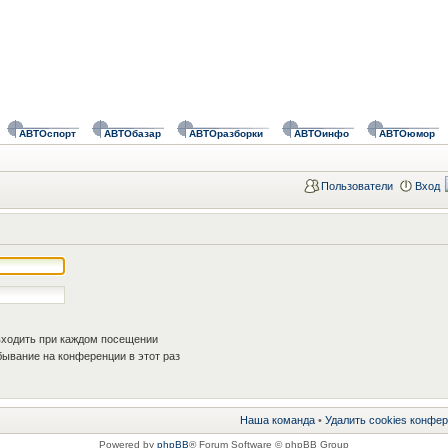
АВТОспорт
АВТОбазар
АВТОразборки
АВТОинфо
АВТОюмор
Пользователи
Вход
ходить при каждом посещении
ывание на конференции в этот раз
Наша команда
•
Удалить cookies конфе
Powered by
phpBB
® Forum Software © phpBB Group