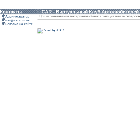
Контакты
iCAR - Виртуальный Клуб Автолюбителей
При использовании материалов обязательно указывать
гиперсс
Администратор
icar@icar.com.ua
Реклама на сайте