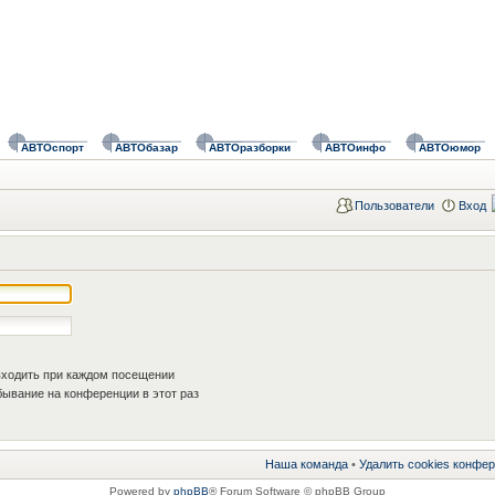
АВТОспорт
АВТОбазар
АВТОразборки
АВТОинфо
АВТОюмор
Пользователи
Вход
ходить при каждом посещении
ывание на конференции в этот раз
Наша команда
•
Удалить cookies конфе
Powered by
phpBB
® Forum Software © phpBB Group