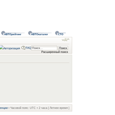
АВТОрейтинг
АВТОкаталог
СТО
FAQ
Расширенный поиск
ренции
• Часовой пояс: UTC + 2 часа [ Летнее время ]