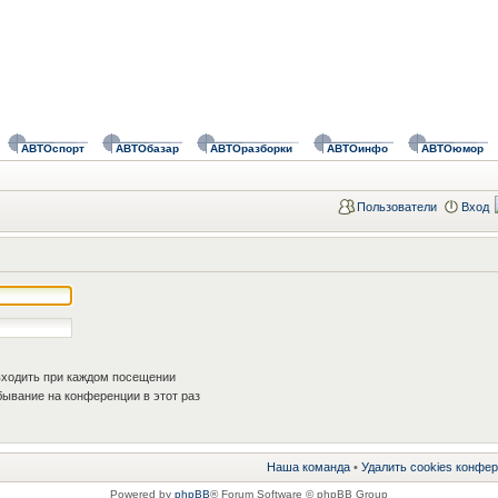
АВТОспорт
АВТОбазар
АВТОразборки
АВТОинфо
АВТОюмор
Пользователи
Вход
ходить при каждом посещении
ывание на конференции в этот раз
Наша команда
•
Удалить cookies конфе
Powered by
phpBB
® Forum Software © phpBB Group