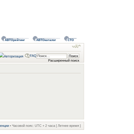
АВТОрейтинг
АВТОкаталог
СТО
FAQ
Расширенный поиск
ренции
• Часовой пояс: UTC + 2 часа [ Летнее время ]