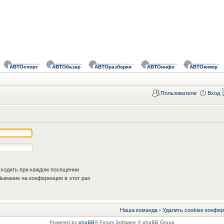
АВТОспорт
АВТОбазар
АВТОразборки
АВТОинфо
АВТОюмор
Пользователи
Вход
ходить при каждом посещении
ывание на конференции в этот раз
Наша команда
•
Удалить cookies конфе
Powered by
phpBB
® Forum Software © phpBB Group