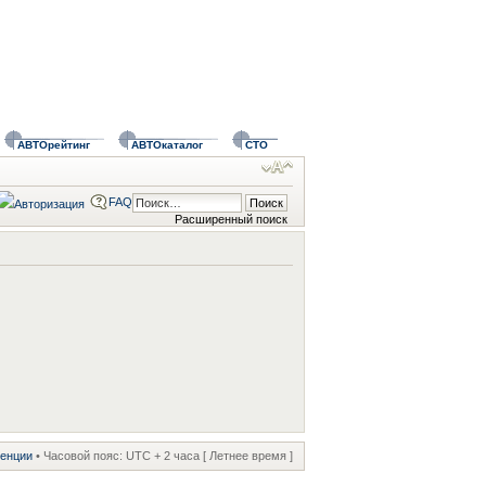
АВТОрейтинг
АВТОкаталог
СТО
FAQ
Расширенный поиск
ренции
• Часовой пояс: UTC + 2 часа [ Летнее время ]