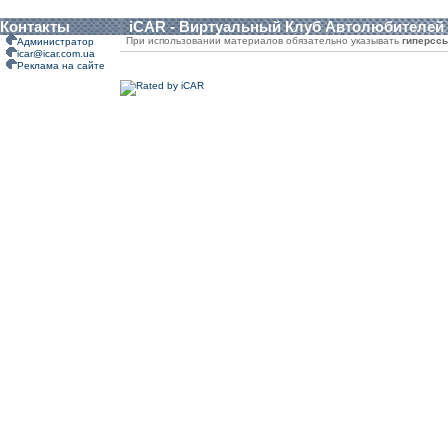
Контакты
iCAR - Виртуальный Клуб Автолюбителей
При использовании материалов обязательно указывать
гиперсс
Администратор
icar@icar.com.ua
Реклама на сайте