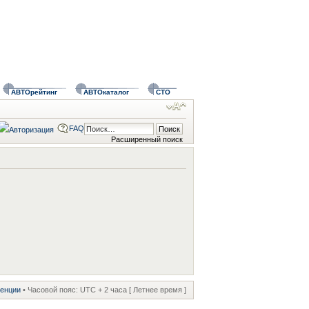
АВТОрейтинг
АВТОкаталог
СТО
FAQ
Расширенный поиск
ренции
• Часовой пояс: UTC + 2 часа [ Летнее время ]