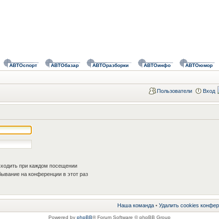
АВТОспорт
АВТОбазар
АВТОразборки
АВТОинфо
АВТОюмор
Пользователи
Вход
ходить при каждом посещении
ывание на конференции в этот раз
Наша команда
•
Удалить cookies конфе
Powered by
phpBB
® Forum Software © phpBB Group