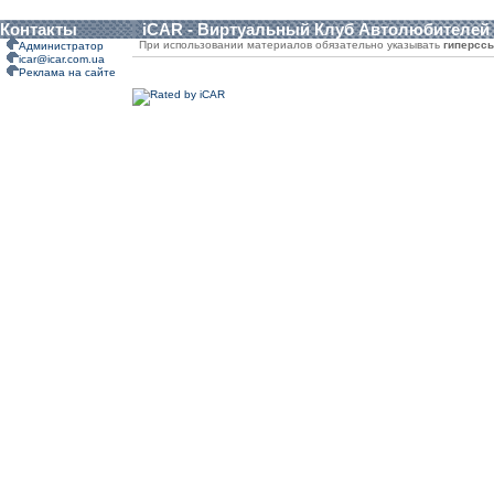
Контакты
iCAR - Виртуальный Клуб Автолюбителей
При использовании материалов обязательно указывать
гиперсс
Администратор
icar@icar.com.ua
Реклама на сайте