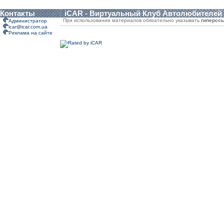
Контакты
iCAR - Виртуальный Клуб Автолюбителей
При использовании материалов обязательно указывать
гиперсс
Администратор
icar@icar.com.ua
Реклама на сайте