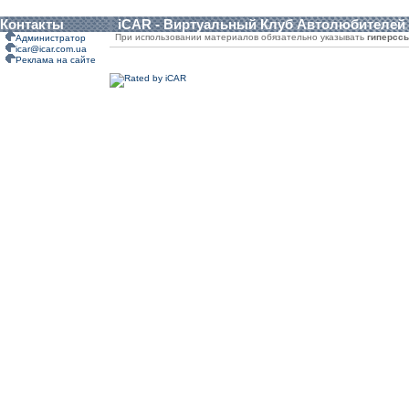
Контакты
iCAR - Виртуальный Клуб Автолюбителей
При использовании материалов обязательно указывать
гиперсс
Администратор
icar@icar.com.ua
Реклама на сайте