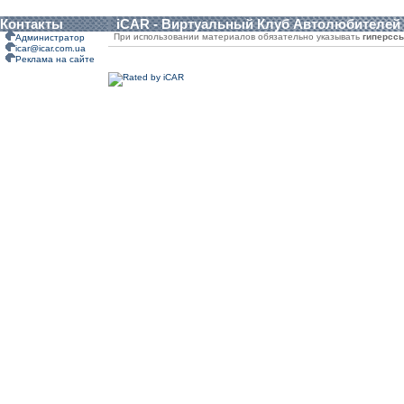
Контакты
iCAR - Виртуальный Клуб Автолюбителей
При использовании материалов обязательно указывать
гиперсс
Администратор
icar@icar.com.ua
Реклама на сайте