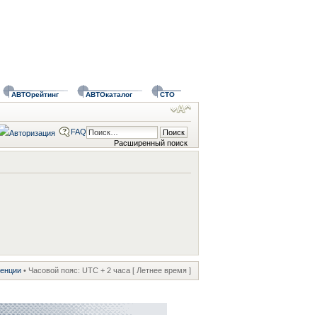
АВТОрейтинг
АВТОкаталог
СТО
FAQ
Расширенный поиск
ренции
• Часовой пояс: UTC + 2 часа [ Летнее время ]