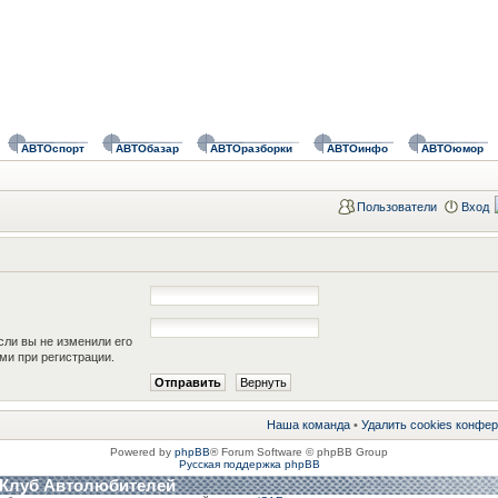
АВТОспорт
АВТОбазар
АВТОразборки
АВТОинфо
АВТОюмор
Пользователи
Вход
сли вы не изменили его
ами при регистрации.
Наша команда
•
Удалить cookies конфе
Powered by
phpBB
® Forum Software © phpBB Group
Русская поддержка phpBB
 Клуб Автолюбителей