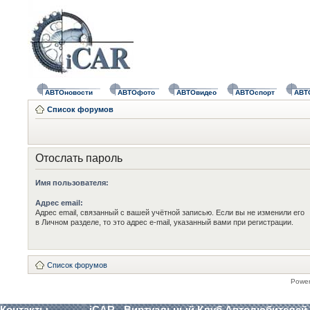
АВТОновости
АВТОфото
АВТОвидео
АВТОспорт
АВТ
Список форумов
Отослать пароль
Имя пользователя:
Адрес email:
Адрес email, связанный с вашей учётной записью. Если вы не изменили его
в Личном разделе, то это адрес e-mail, указанный вами при регистрации.
Список форумов
Powe
Контакты
iCAR - Виртуальный Клуб Автолюбителей