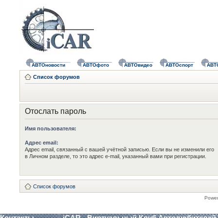
АВТОновости
АВТОфото
АВТОвидео
АВТОспорт
АВТ
Список форумов
Отослать пароль
Имя пользователя:
Адрес email:
Адрес email, связанный с вашей учётной записью. Если вы не изменили его
в Личном разделе, то это адрес e-mail, указанный вами при регистрации.
Список форумов
Powe
Контакты
iCAR - Виртуальный Клуб Автолюбителей