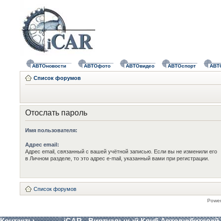
АВТОновости
АВТОфото
АВТОвидео
АВТОспорт
АВТ
Список форумов
Отослать пароль
Имя пользователя:
Адрес email:
Адрес email, связанный с вашей учётной записью. Если вы не изменили его
в Личном разделе, то это адрес e-mail, указанный вами при регистрации.
Список форумов
Powe
Контакты
iCAR - Виртуальный Клуб Автолюбителей