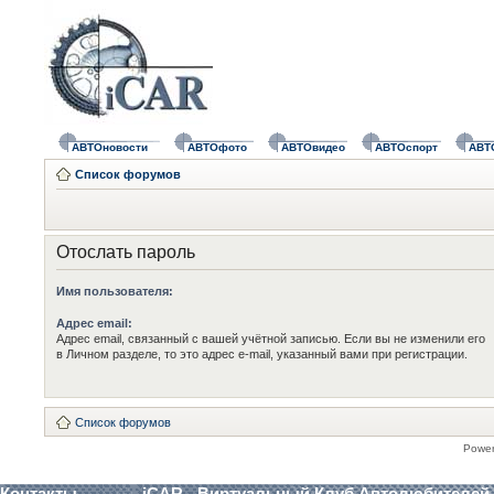
АВТОновости
АВТОфото
АВТОвидео
АВТОспорт
АВТ
Список форумов
Отослать пароль
Имя пользователя:
Адрес email:
Адрес email, связанный с вашей учётной записью. Если вы не изменили его
в Личном разделе, то это адрес e-mail, указанный вами при регистрации.
Список форумов
Powe
Контакты
iCAR - Виртуальный Клуб Автолюбителей