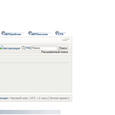
АВТОрейтинг
АВТОкаталог
СТО
FAQ
Расширенный поиск
ренции
• Часовой пояс: UTC + 2 часа [ Летнее время ]