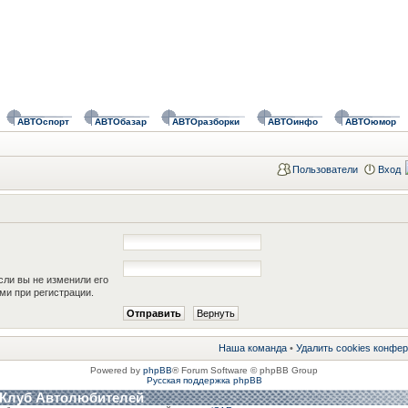
АВТОспорт
АВТОбазар
АВТОразборки
АВТОинфо
АВТОюмор
Пользователи
Вход
сли вы не изменили его
ами при регистрации.
Наша команда
•
Удалить cookies конфе
Powered by
phpBB
® Forum Software © phpBB Group
Русская поддержка phpBB
 Клуб Автолюбителей