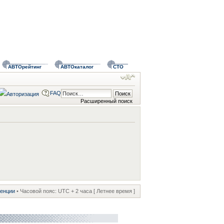
АВТОрейтинг
АВТОкаталог
СТО
FAQ
Расширенный поиск
ренции
• Часовой пояс: UTC + 2 часа [ Летнее время ]