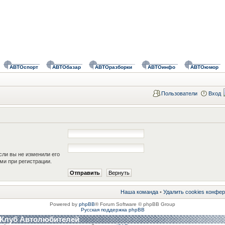
АВТОспорт
АВТОбазар
АВТОразборки
АВТОинфо
АВТОюмор
Пользователи
Вход
сли вы не изменили его
ами при регистрации.
Наша команда
•
Удалить cookies конфе
Powered by
phpBB
® Forum Software © phpBB Group
Русская поддержка phpBB
 Клуб Автолюбителей