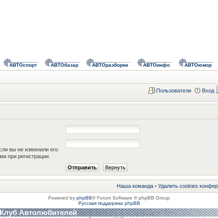
АВТОспорт
АВТОбазар
АВТОразборки
АВТОинфо
АВТОюмор
Пользователи
Вход
сли вы не изменили его
ами при регистрации.
Наша команда
•
Удалить cookies конфе
Powered by
phpBB
® Forum Software © phpBB Group
Русская поддержка phpBB
 Клуб Автолюбителей