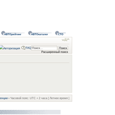
АВТОрейтинг
АВТОкаталог
СТО
FAQ
Расширенный поиск
ренции
• Часовой пояс: UTC + 2 часа [ Летнее время ]